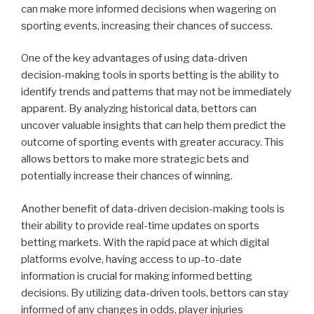
can make more informed decisions when wagering on
sporting events, increasing their chances of success.
One of the key advantages of using data-driven
decision-making tools in sports betting is the ability to
identify trends and patterns that may not be immediately
apparent. By analyzing historical data, bettors can
uncover valuable insights that can help them predict the
outcome of sporting events with greater accuracy. This
allows bettors to make more strategic bets and
potentially increase their chances of winning.
Another benefit of data-driven decision-making tools is
their ability to provide real-time updates on sports
betting markets. With the rapid pace at which digital
platforms evolve, having access to up-to-date
information is crucial for making informed betting
decisions. By utilizing data-driven tools, bettors can stay
informed of any changes in odds, player injuries