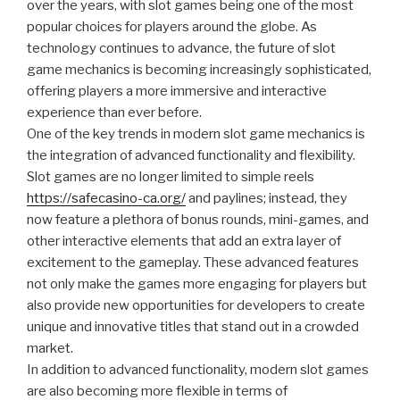
over the years, with slot games being one of the most
popular choices for players around the globe. As
technology continues to advance, the future of slot
game mechanics is becoming increasingly sophisticated,
offering players a more immersive and interactive
experience than ever before.
One of the key trends in modern slot game mechanics is
the integration of advanced functionality and flexibility.
Slot games are no longer limited to simple reels
https://safecasino-ca.org/
and paylines; instead, they
now feature a plethora of bonus rounds, mini-games, and
other interactive elements that add an extra layer of
excitement to the gameplay. These advanced features
not only make the games more engaging for players but
also provide new opportunities for developers to create
unique and innovative titles that stand out in a crowded
market.
In addition to advanced functionality, modern slot games
are also becoming more flexible in terms of