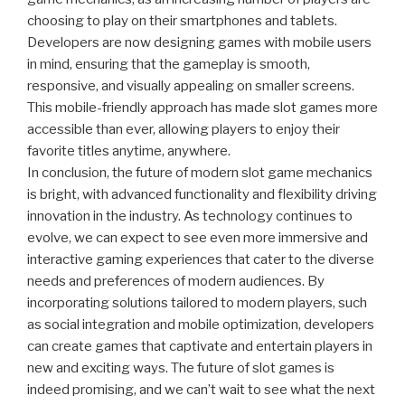
choosing to play on their smartphones and tablets.
Developers are now designing games with mobile users
in mind, ensuring that the gameplay is smooth,
responsive, and visually appealing on smaller screens.
This mobile-friendly approach has made slot games more
accessible than ever, allowing players to enjoy their
favorite titles anytime, anywhere.
In conclusion, the future of modern slot game mechanics
is bright, with advanced functionality and flexibility driving
innovation in the industry. As technology continues to
evolve, we can expect to see even more immersive and
interactive gaming experiences that cater to the diverse
needs and preferences of modern audiences. By
incorporating solutions tailored to modern players, such
as social integration and mobile optimization, developers
can create games that captivate and entertain players in
new and exciting ways. The future of slot games is
indeed promising, and we can’t wait to see what the next