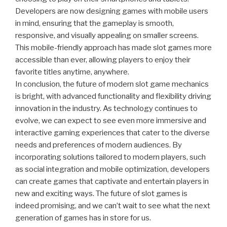
Developers are now designing games with mobile users
in mind, ensuring that the gameplay is smooth,
responsive, and visually appealing on smaller screens.
This mobile-friendly approach has made slot games more
accessible than ever, allowing players to enjoy their
favorite titles anytime, anywhere.
In conclusion, the future of modern slot game mechanics
is bright, with advanced functionality and flexibility driving
innovation in the industry. As technology continues to
evolve, we can expect to see even more immersive and
interactive gaming experiences that cater to the diverse
needs and preferences of modern audiences. By
incorporating solutions tailored to modern players, such
as social integration and mobile optimization, developers
can create games that captivate and entertain players in
new and exciting ways. The future of slot games is
indeed promising, and we can’t wait to see what the next
generation of games has in store for us.