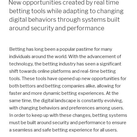
ON
New opportunities created by real time
betting tools while adapting to changing
digital behaviors through systems built
around security and performance
Betting has long been a popular pastime for many
individuals around the world. With the advancement of
technology, the betting industry has seen a significant
shift towards online platforms and real-time betting
tools. These tools have opened up new opportunities for
both bettors and betting companies alike, allowing for
faster and more dynamic betting experiences. At the
same time, the digital landscape is constantly evolving,
with changing behaviors and preferences among users.
In order to keep up with these changes, betting systems
must be built around security and performance to ensure
a seamless and safe betting experience for all users.