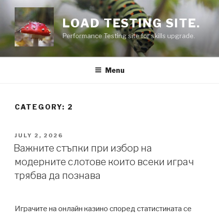
Skip
to
LOAD TESTING SITE.
content
Performance Testing site for skills upgrade.
Menu
CATEGORY: 2
POSTED
JULY 2, 2026
ON
Важните стъпки при избор на
модерните слотове които всеки играч
трябва да познава
Играчите на онлайн казино според статистиката се