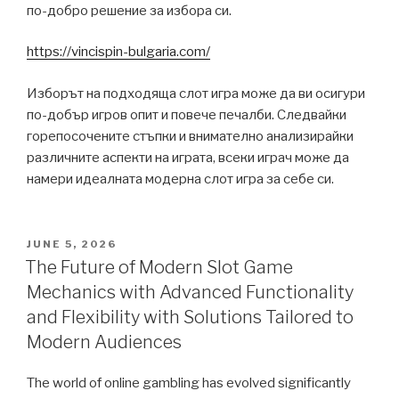
по-добро решение за избора си.
https://vincispin-bulgaria.com/
Изборът на подходяща слот игра може да ви осигури
по-добър игров опит и повече печалби. Следвайки
горепосочените стъпки и внимателно анализирайки
различните аспекти на играта, всеки играч може да
намери идеалната модерна слот игра за себе си.
POSTED
JUNE 5, 2026
ON
The Future of Modern Slot Game
Mechanics with Advanced Functionality
and Flexibility with Solutions Tailored to
Modern Audiences
The world of online gambling has evolved significantly