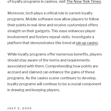
of loyalty programs in casinos, visit
The New York Times
.
Moreover, tech plays a critical role in current loyalty
programs. Mobile software now allow players to follow
their points in real-time and receive customized offers
straight on their gadgets. This ease enhances player
involvement and fosters repeat visits. Investigate a
platform that demonstrates this trend at
pin up casino
.
While loyalty programs offer numerous benefits, players
should stay aware of the terms and requirements
associated with them. Comprehending how points are
accrued and claimed can enhance the gains of these
programs. As the casino scene continues to develop,
loyalty programs will continue to be a crucial component
in drawing and keeping players.
POSTED
JULY 2, 2025