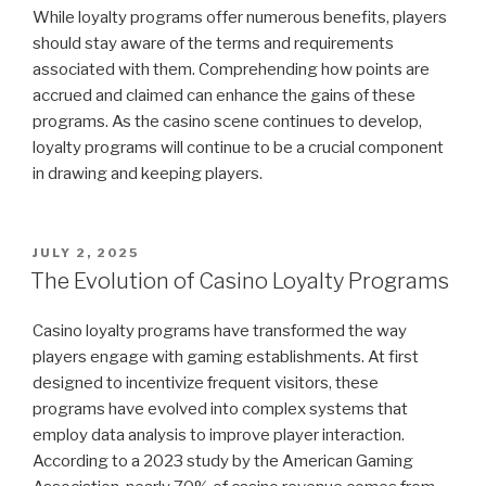
While loyalty programs offer numerous benefits, players
should stay aware of the terms and requirements
associated with them. Comprehending how points are
accrued and claimed can enhance the gains of these
programs. As the casino scene continues to develop,
loyalty programs will continue to be a crucial component
in drawing and keeping players.
POSTED
JULY 2, 2025
ON
The Evolution of Casino Loyalty Programs
Casino loyalty programs have transformed the way
players engage with gaming establishments. At first
designed to incentivize frequent visitors, these
programs have evolved into complex systems that
employ data analysis to improve player interaction.
According to a 2023 study by the American Gaming