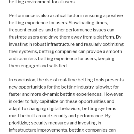
betting environment for all users.
Performance is also a critical factor in ensuring a positive
betting experience for users. Slow loading times,
frequent crashes, and other performance issues can
frustrate users and drive them away from a platform. By
investing in robust infrastructure and regularly optimizing
their systems, betting companies can provide a smooth
and seamless betting experience for users, keeping
them engaged and satisfied.
In conclusion, the rise of real-time betting tools presents
new opportunities for the betting industry, allowing for
faster and more dynamic betting experiences. However,
in order to fully capitalize on these opportunities and
adapt to changing digital behaviors, betting systems
must be built around security and performance. By
prioritizing security measures and investing in
infrastructure improvements, betting companies can