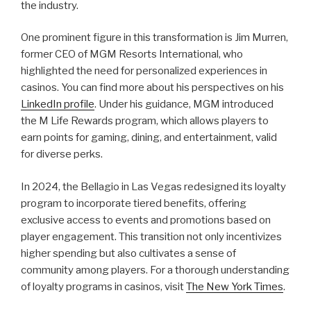
the industry.
One prominent figure in this transformation is Jim Murren,
former CEO of MGM Resorts International, who
highlighted the need for personalized experiences in
casinos. You can find more about his perspectives on his
LinkedIn profile
. Under his guidance, MGM introduced
the M Life Rewards program, which allows players to
earn points for gaming, dining, and entertainment, valid
for diverse perks.
In 2024, the Bellagio in Las Vegas redesigned its loyalty
program to incorporate tiered benefits, offering
exclusive access to events and promotions based on
player engagement. This transition not only incentivizes
higher spending but also cultivates a sense of
community among players. For a thorough understanding
of loyalty programs in casinos, visit
The New York Times
.