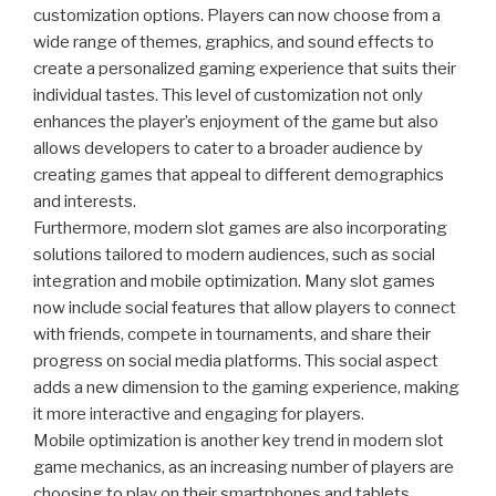
customization options. Players can now choose from a
wide range of themes, graphics, and sound effects to
create a personalized gaming experience that suits their
individual tastes. This level of customization not only
enhances the player’s enjoyment of the game but also
allows developers to cater to a broader audience by
creating games that appeal to different demographics
and interests.
Furthermore, modern slot games are also incorporating
solutions tailored to modern audiences, such as social
integration and mobile optimization. Many slot games
now include social features that allow players to connect
with friends, compete in tournaments, and share their
progress on social media platforms. This social aspect
adds a new dimension to the gaming experience, making
it more interactive and engaging for players.
Mobile optimization is another key trend in modern slot
game mechanics, as an increasing number of players are
choosing to play on their smartphones and tablets.