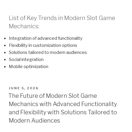
List of Key Trends in Modern Slot Game
Mechanics:
Integration of advanced functionality
Flexibility in customization options
Solutions tailored to modern audiences
Social integration
Mobile optimization
POSTED
JUNE 5, 2026
ON
The Future of Modern Slot Game
Mechanics with Advanced Functionality
and Flexibility with Solutions Tailored to
Modern Audiences